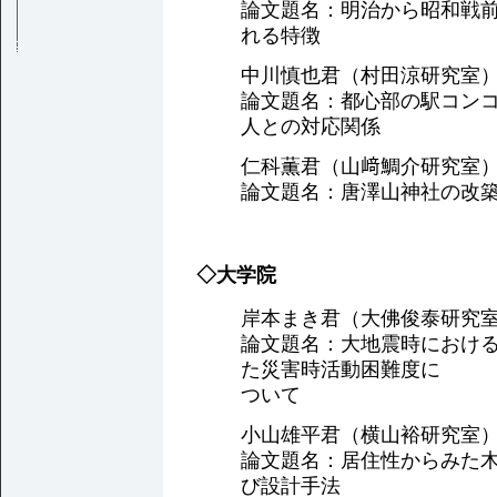
論文題名：明治から昭和戦
れる特徴
中川慎也君（村田涼研究室
論文題名：都心部の駅コン
人との対応関係
仁科薫君（山﨑鯛介研究室
論文題名：唐澤山神社の改
◇大学院
岸本まき君（大佛俊泰研究
論文題名：大地震時におけ
た災害時活動困難度に
ついて
小山雄平君（横山裕研究室
論文題名：居住性からみた
び設計手法