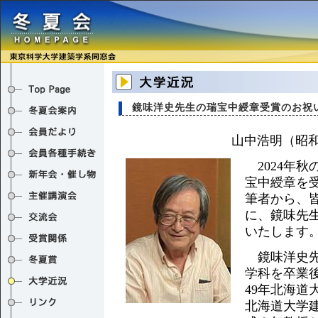
鏡味洋史先生の瑞宝中綬章受賞のお祝
山中浩明（昭和
2024年秋
宝中綬章を
筆者から、
に、鏡味先
いたします
鏡味洋史先
学科を卒業
49年北海道
北海道大学建