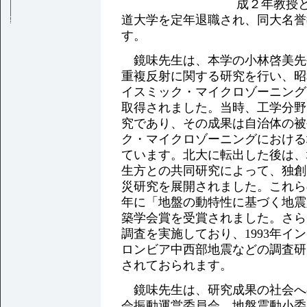
成２年教授と
道大学を定年退職され、同大名誉
す。
鏡味先生は、本学の小林啓美先
重複反射に関する研究を行い、昭
イスミック・マイクロゾーニング
取得されました。当時、工学分野
究であり、その成果は自治体の被
ク・マイクロゾーニングにおける
ています。北大に転出した後は、
生方との共同研究によって、独創
災研究を展開されました。これら
年に「地盤の動特性に基づく地震
築学会賞を受賞されました。さら
調査を実施しており、1993年イ
ロンビア中西部地震などの調査研
されておられます。
鏡味先生は、研究成果の社会へ
会振動運営委員会、地盤震動小委