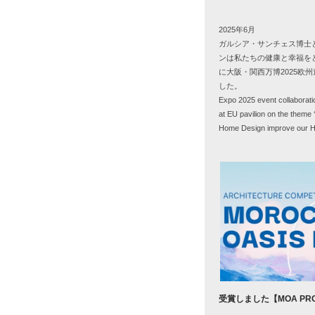
2025年
6
月
ガルシア・サンチェス博士
ンは私たちの健康と幸福を
に大阪・関西万博
2025
欧州
した。
Expo 2025 event collaborat
at EU pavilion on the them
Home Design improve our He
受賞しました【MOA PRO