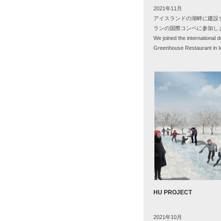
2021年
11
月
アイスランドの湖畔に建設
ランの国際コンペに参加し
We joined the international d
Greenhouse Restaurant in I
HU PROJECT
2021年
10
月