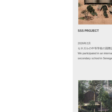
SSS PROJECT
2026年
2
月
セネガルの中等学校の国際
We participated in an interna
secondary school in Senega