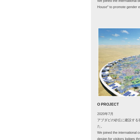
We joined the international 
House"
to promote gender eq
O PROJECT
2020年
7
月
アブダビの砂丘に建設する
た。
We joined the international c
design for visitors lodges 