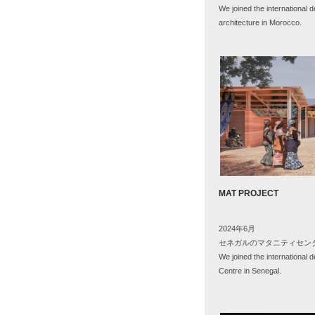
We joined the international d
architecture in Morocco.
MAT PROJECT
2024年6月
セネガルのマタニティセン
We joined the international d
Centre in Senegal.