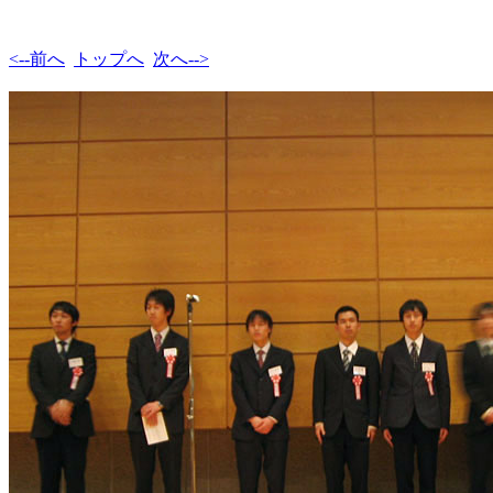
<--前へ
トップへ
次へ-->